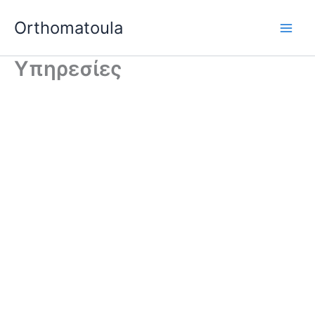
Μετάβαση
Orthomatoula
στο
περιεχόμενο
Υπηρεσίες