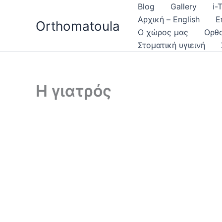
Μετάβαση
Blog
Gallery
i-
στο
Αρχική – English
Ε
Orthomatoula
περιεχόμενο
Ο χώρος μας
Ορθ
Στοματική υγιεινή
Η γιατρός