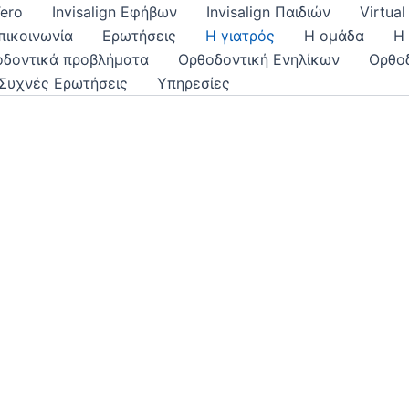
Tero
Invisalign Εφήβων
Invisalign Παιδιών
Virtua
πικοινωνία
Ερωτήσεις
Η γιατρός
Η ομάδα
Η
οδοντικά προβλήματα
Ορθοδοντική Ενηλίκων
Ορθο
Συχνές Ερωτήσεις
Υπηρεσίες